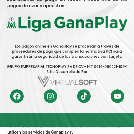
17.1 Club lealtad
juegos de azar y apuestas.
12.1 Control y prevencion de lavado de activos
El lavado de activos y financiación del terrorismo son delitos
tipificados en la ley penal, dichos delitos constituyen uno de los
problemas sociales y financieros que más afectan la economía
y seguridad a nivel nacional y mundial. Por este motivo con el
propósito de hacer presente a este flagelo Ganaplay.svse
Los pagos online en Ganaplay se procesan a través de
atiene a las disposiciones de cada país en que tenga actividad
proveedores de pago que cumplen la normativa PCI para
garantizar la seguridad de las transacciones con tarjeta
económica siguiendo las recomendaciones del GAFI.
Ganaplay.sv siendo consiente del alto riesgo de exposición de
GRUPO EMPRESARIAL TECNOPLAY SA DE CV - NIT 0614-080221-102-1
las actividades de juego de azar y juego novedoso, trata de
Sitio Desarrollado Por
prevenir y controlar este flagelo dentro de su actividad
económica.
Cada uno de los asociados, empleados y directivos de
Ganaplay.sv actúan de forma ética y responsable sobre el
tema implementando las medidas de seguridad necesarias
para prevenir y controlar los movimientos riesgosos de dinero
por medio de las siguientes acciones:
La casa de pronósticos realizara un control y revisión de todos
los movimientos de dinero en las cuentas de los usuarios que
utilicen los servicios de Ganaplay.sv