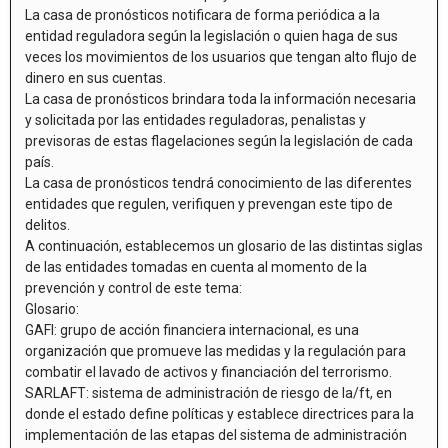
La casa de pronósticos notificara de forma periódica a la
entidad reguladora según la legislación o quien haga de sus
veces los movimientos de los usuarios que tengan alto flujo de
dinero en sus cuentas.
La casa de pronósticos brindara toda la información necesaria
y solicitada por las entidades reguladoras, penalistas y
previsoras de estas flagelaciones según la legislación de cada
país.
La casa de pronósticos tendrá conocimiento de las diferentes
entidades que regulen, verifiquen y prevengan este tipo de
delitos.
A continuación, establecemos un glosario de las distintas siglas
de las entidades tomadas en cuenta al momento de la
prevención y control de este tema:
Glosario:
GAFI: grupo de acción financiera internacional, es una
organización que promueve las medidas y la regulación para
combatir el lavado de activos y financiación del terrorismo.
SARLAFT: sistema de administración de riesgo de la/ft, en
donde el estado define políticas y establece directrices para la
implementación de las etapas del sistema de administración