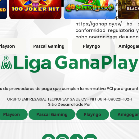
services.vs.ltd@gmail.com.
está regulado por el Gobie
Comoras, y opera bajo
https://ganaplay.sv/ h
conformidad regulatoria y
cabo operaciones de juego 
apuestas.
Playson
Pascal Gaming
Playngo
Amigoga
s de proveedores de pago que cumplen la normativa PCI para garanti
vos
Populares
Crash Games
Tragamonedas
Bingo
GRUPO EMPRESARIAL TECNOPLAY SA DE CV - NIT 0614-080221-102-1
Sitio Desarrollado Por
Playson
Pascal Gaming
Playngo
Amigoga