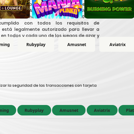
 https://ganaplay.sv/ cuenta con licencia y
rno de la Isla Autónoma de Anjouan, Unión de
 la Licencia N.º ALSI-132405045-FI3.
a cumplido con todos los requisitos de
 está legalmente autorizado para llevar a
en todos y cada uno de los juegos de azar y
ming
Rubyplay
Amusnet
Aviatrix
zar la seguridad de las transacciones con tarjeta
s
Ruleta
Todos los juegos
ming
Rubyplay
Amusnet
Aviatrix
Pla