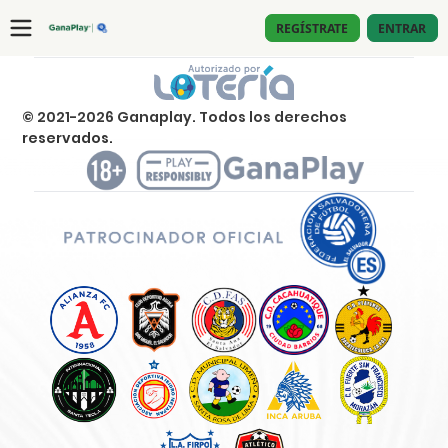
REGÍSTRATE
ENTRAR
Contáctanos
© 2021-2026 Ganaplay. Todos los derechos
Nombre completo:
*
reservados.
Correo electrónico:
*
Teléfono Celular:
*
Mensaje:
*