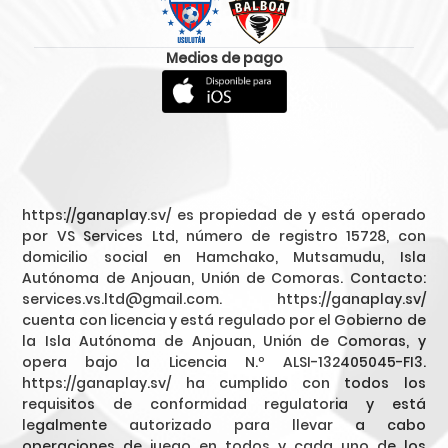
Medios de pago
ENVIAR
textDownFormContact
https://ganaplay.sv/ es propiedad de y está operado
por VS Services Ltd, número de registro 15728, con
domicilio social en Hamchako, Mutsamudu, Isla
Autónoma de Anjouan, Unión de Comoras. Contacto:
services.vs.ltd@gmail.com. https://ganaplay.sv/
cuenta con licencia y está regulado por el Gobierno de
la Isla Autónoma de Anjouan, Unión de Comoras, y
opera bajo la Licencia N.º ALSI-132405045-FI3.
https://ganaplay.sv/ ha cumplido con todos los
requisitos de conformidad regulatoria y está
legalmente autorizado para llevar a cabo
operaciones de juego en todos y cada uno de los