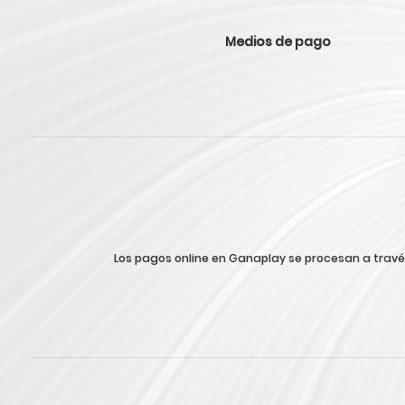
Medios de pago
Los pagos online en Ganaplay se procesan a travé