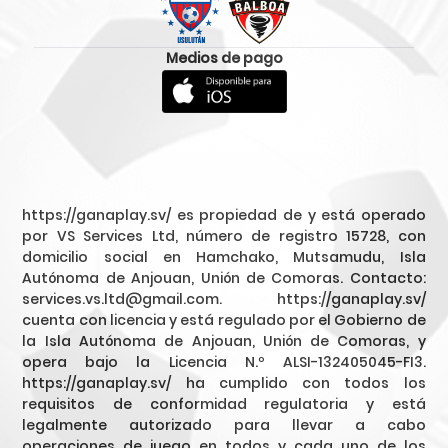
Medios de pago
https://ganaplay.sv/ es propiedad de y está operado
por VS Services Ltd, número de registro 15728, con
domicilio social en Hamchako, Mutsamudu, Isla
Autónoma de Anjouan, Unión de Comoras. Contacto:
services.vs.ltd@gmail.com. https://ganaplay.sv/
cuenta con licencia y está regulado por el Gobierno de
la Isla Autónoma de Anjouan, Unión de Comoras, y
opera bajo la Licencia N.º ALSI-132405045-FI3.
https://ganaplay.sv/ ha cumplido con todos los
requisitos de conformidad regulatoria y está
legalmente autorizado para llevar a cabo
operaciones de juego en todos y cada uno de los