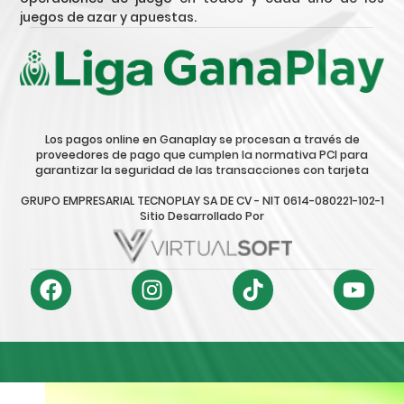
juegos de azar y apuestas.
Los pagos online en Ganaplay se procesan a través de
proveedores de pago que cumplen la normativa PCI para
garantizar la seguridad de las transacciones con tarjeta
GRUPO EMPRESARIAL TECNOPLAY SA DE CV - NIT 0614-080221-102-1
Sitio Desarrollado Por